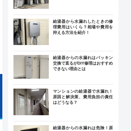
0～19:30
記載なし
中無休
給湯器から水漏れしたときの修
理費用はいくら？相場や費用を
抑える方法を紹介！
24時間
記載なし
中無休
給湯器からの水漏れはパッキン
交換で直るがDIY修理はおすすめ
できない理由とは
マンションの給湯器で水漏れ！
原因と解決策、費用負担の責任
はどうなる？
給湯器からの水漏れは危険！原