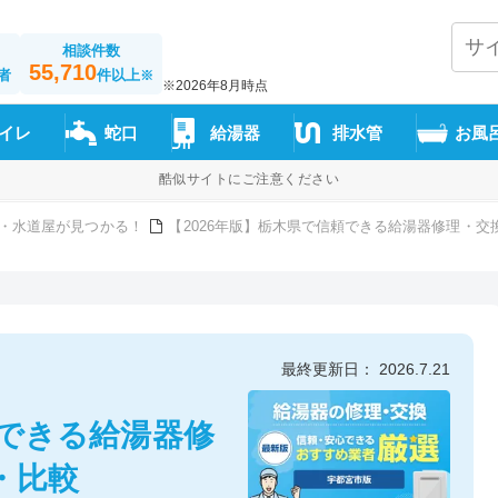
相談件数
55,710
者
件以上
※
※2026年8月時点
イレ
蛇口
給湯器
排水管
お風
酷似サイトにご注意ください
・水道屋が見つかる！
【2026年版】栃木県で信頼できる給湯器修理・交
最終更新日： 2026.7.21
頼できる給湯器修
・比較