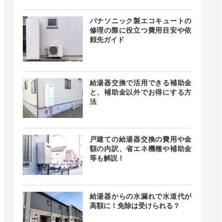
付時間
緊急駆けつけ
定休日
パナソニック製エコキュートの
修理の際に役立つ費用目安や依
頼先ガイド
24時間
最短20分
中無休
給湯器交換で活用できる補助金
と、補助金以外でお得にする方
法
0～18:00
記載なし
中無休
戸建ての給湯器交換の費用や金
額の内訳、省エネ機種や補助金
等も解説！
時間 年中
無休
最短20分
中無休
給湯器からの水漏れで水道代が
高額に！免除は受けられる？