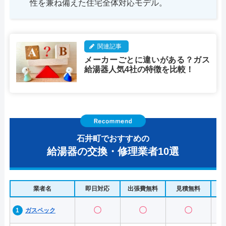
性を兼ね備えた住宅全体対応モデル。
関連記事
メーカーごとに違いがある？ガス
給湯器人気4社の特徴を比較！
石井町でおすすめの
給湯器の交換・修理業者10選
業者名
即日対応
出張費無料
見積無料
水
〇
〇
〇
ガスペック