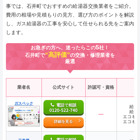
事では、石井町でおすすめの給湯器交換業者をご紹介。
費用の相場や見積もりの見方、選び方のポイントを解説
し、ガス給湯器の工事を安心して任せられる先をご案内
します。
5
お急ぎの方へ、迷ったらこの
社！
“高評価”
石井町で
の交換・修理業者を
厳選
業者名
公式サイト
許認可・資格
ガスペック
電話で相談
給湯
0120-522-740
給湯
―
エコキ
エコキ
詳細を見る
電話で相談