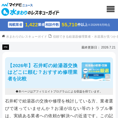
1,422
55,710
掲載業者
業者
相談件数
件以上
※2026年8月時点
水まわりのレスキューガイド
信頼できる給湯器修理業者・水道屋が見つか
PR
最終更新日： 2026.7.21
【2026年】石井町の給湯器交換
はどこに頼む？おすすめ修理業
者を比較
◆本ページはアフィリエイトプログラムによる収益を得ています。
石井町で給湯器の交換や修理を検討している方、業者選
びで迷っていませんか？お湯が出ない等のトラブル事
は、実績ある業者への依頼が解決への近道です。この記