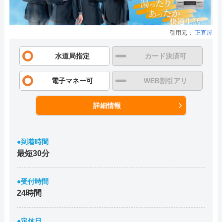
引用元：
正直屋
水道局指定
カード決済可
電子マネー可
WEB割引アリ
詳細情報
●到着時間
最短30分
●受付時間
24時間
●定休日