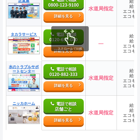
正直屋
給湯
0800-123-9100
給湯
水道局指定
エコキ
エコキ
詳細を見る
タカラサービス
電話で相談
給湯
0120-655-080
給湯
―
エコキ
スクロールで比較
エコキ
詳細を見る
水のトラブルサポ
電話で相談
給湯
ートセンター
0120-882-333
給湯
水道局指定
エコキ
エコキ
詳細を見る
ニッカホーム
電話で相談
給湯
店舗ごと
給湯
水道局指定
エコキ
エコキ
詳細を見る