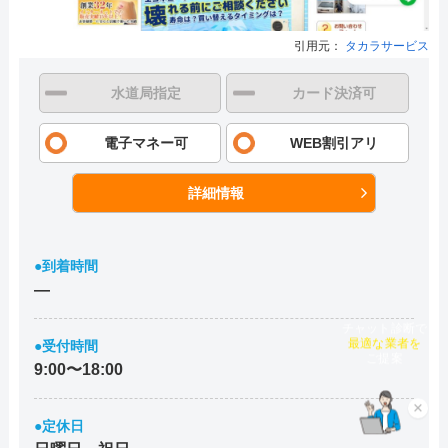
引用元：
タカラサービス
水道局指定
カード決済可
電子マネー可
WEB割引アリ
詳細情報
●到着時間
―
チャット診断で
●受付時間
最適な業者を
ご提案
9:00〜18:00
×
●定休日