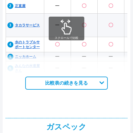
ー
〇
〇
正直屋
ー
〇
〇
タカラサービス
スクロールで比較
水のトラブルサ
〇
〇
〇
ポートセンター
ー
ー
ー
ニッカホーム
みんなの水道屋
ー
ー
ー
さん
比較表の続きを見る
ガスペック