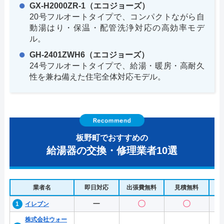
GX-H2000ZR-1（エコジョーズ）
20号フルオートタイプで、コンパクトながら自
動湯はり・保温・配管洗浄対応の高効率モデ
ル。
GH-2401ZWH6（エコジョーズ）
24号フルオートタイプで、給湯・暖房・高耐久
性を兼ね備えた住宅全体対応モデル。
板野町でおすすめの
給湯器の交換・修理業者10選
業者名
即日対応
出張費無料
見積無料
水
ー
〇
〇
イレブン
株式会社ウォー