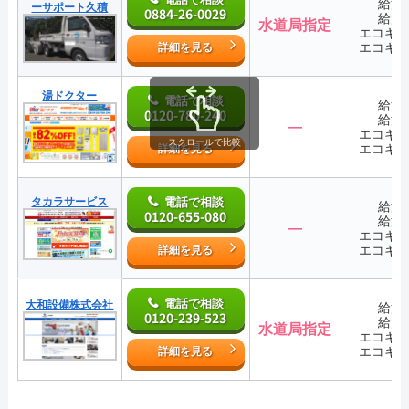
給湯
ーサポート久積
0884-26-0029
給湯
水道局指定
エコキ
エコキ
詳細を見る
湯ドクター
電話で相談
給湯
0120-780-240
給湯
―
エコキ
スクロールで比較
エコキ
詳細を見る
タカラサービス
電話で相談
給湯
0120-655-080
給湯
―
エコキ
エコキ
詳細を見る
電話で相談
大和設備株式会社
給湯
0120-239-523
給湯
水道局指定
エコキ
エコキ
詳細を見る