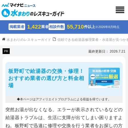
1,422
55,710
掲載業者
業者
相談件数
件以上
※2026年8月時点
水まわりのレスキューガイド
信頼できる給湯器修理業者・水道屋が見つか
PR
最終更新日： 2026.7.21
板野町で給湯器の交換・修理！
おすすめ業者の選び方と料金相
場
◆本ページはアフィリエイトプログラムによる収益を得ています。
突然お湯が出なくなる、エラーが表示されているなどの
給湯器トラブルは、生活に支障が出てしまい困りますよ
ね。板野町で迅速に修理や交換を行う業者をお探しの方