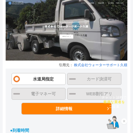
引用元：
株式会社ウォーターサポート久積
水道局指定
カード決済可
電子マネー可
WEB割引アリ
チャット診断で
最適な業者を
ご提案
詳細情報
×
●到着時間