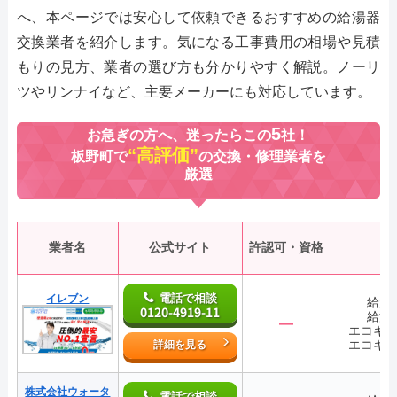
へ、本ページでは安心して依頼できるおすすめの給湯器
交換業者を紹介します。気になる工事費用の相場や見積
もりの見方、業者の選び方も分かりやすく解説。ノーリ
ツやリンナイなど、主要メーカーにも対応しています。
5
お急ぎの方へ、迷ったらこの
社！
“高評価”
板野町で
の交換・修理業者を
厳選
業者名
公式サイト
許認可・資格
電話で相談
イレブン
給湯
0120-4919-11
給湯
―
エコキ
エコキ
詳細を見る
株式会社ウォータ
電話で相談