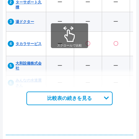
ー
ー
ー
ターサポート久
積
ー
ー
ー
湯ドクター
ー
〇
〇
タカラサービス
スクロールで比較
大和設備株式会
ー
ー
ー
社
みんなの水道屋
ー
ー
ー
さん
比較表の続きを見る