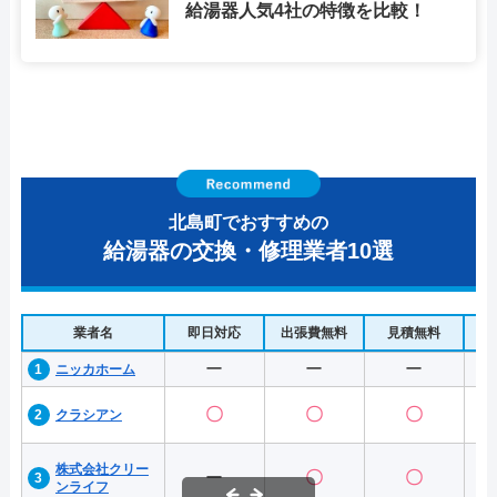
給湯器人気4社の特徴を比較！
北島町でおすすめの
給湯器の交換・修理業者10選
業者名
即日対応
出張費無料
見積無料
水
ー
ー
ー
ニッカホーム
〇
〇
〇
クラシアン
株式会社クリー
ー
〇
〇
ンライフ