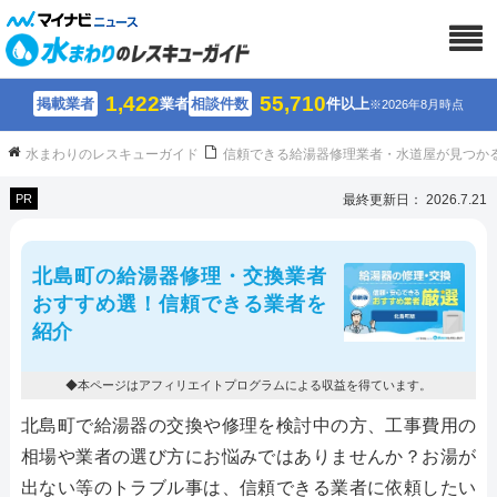
1,422
55,710
掲載業者
業者
相談件数
件以上
※2026年8月時点
水まわりのレスキューガイド
信頼できる給湯器修理業者・水道屋が見つか
PR
最終更新日： 2026.7.21
北島町の給湯器修理・交換業者
おすすめ選！信頼できる業者を
紹介
◆本ページはアフィリエイトプログラムによる収益を得ています。
北島町で給湯器の交換や修理を検討中の方、工事費用の
相場や業者の選び方にお悩みではありませんか？お湯が
出ない等のトラブル事は、信頼できる業者に依頼したい