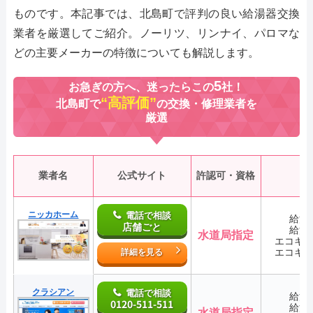
ものです。本記事では、北島町で評判の良い給湯器交換
業者を厳選してご紹介。ノーリツ、リンナイ、パロマな
どの主要メーカーの特徴についても解説します。
5
お急ぎの方へ、迷ったらこの
社！
“高評価”
北島町で
の交換・修理業者を
厳選
業者名
公式サイト
許認可・資格
ニッカホーム
電話で相談
給湯
店舗ごと
給湯
水道局指定
エコキ
エコキ
詳細を見る
クラシアン
電話で相談
給湯
0120-511-511
給湯
水道局指定