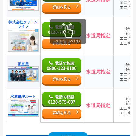
エコキ
エコキ
詳細を見る
株式会社クリーン
ライフ
電話で相談
給湯
0120-707-053
給湯
水道局指定
エコキ
スクロールで比較
エコキ
詳細を見る
電話で相談
正直屋
給湯
0800-123-9100
給湯
水道局指定
エコキ
エコキ
詳細を見る
水道修理ルート
電話で相談
給湯
0120-579-007
給湯
水道局指定
エコキ
エコキ
詳細を見る