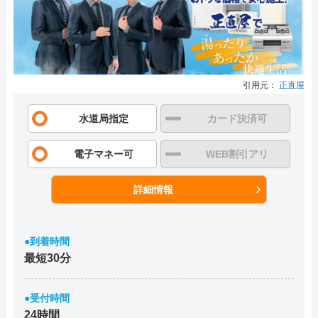
引用元：
正直屋
水道局指定
カード決済可
電子マネー可
WEB割引アリ
詳細情報
●到着時間
最短30分
●受付時間
24時間