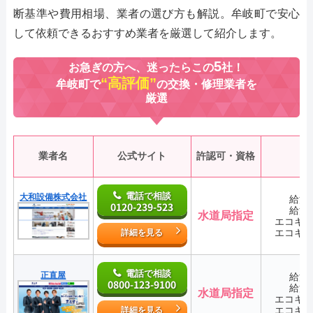
断基準や費用相場、業者の選び方も解説。牟岐町で安心
して依頼できるおすすめ業者を厳選して紹介します。
5
お急ぎの方へ、迷ったらこの
社！
“高評価”
牟岐町で
の交換・修理業者を
厳選
業者名
公式サイト
許認可・資格
電話で相談
大和設備株式会社
給湯
0120-239-523
給湯
水道局指定
エコキ
エコキ
詳細を見る
電話で相談
正直屋
給湯
0800-123-9100
給湯
水道局指定
エコキ
エコキ
詳細を見る