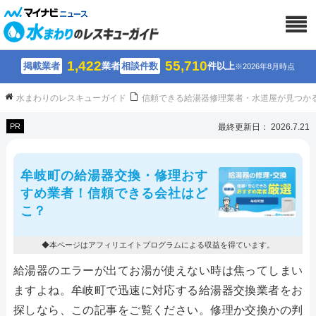
1,422
55,710
掲載業者
業者
相談件数
件以上
※2026年8月時点
水まわりのレスキューガイド
信頼できる給湯器修理業者・水道屋が見つか
PR
最終更新日： 2026.7.21
牟岐町の給湯器交換・修理おす
すめ業者！信頼できる会社はど
こ？
◆本ページはアフィリエイトプログラムによる収益を得ています。
給湯器のエラーが出てお湯が使えない時は焦ってしまい
ますよね。牟岐町で迅速に対応する給湯器交換業者をお
探しなら、この記事をご覧ください。修理か交換かの判