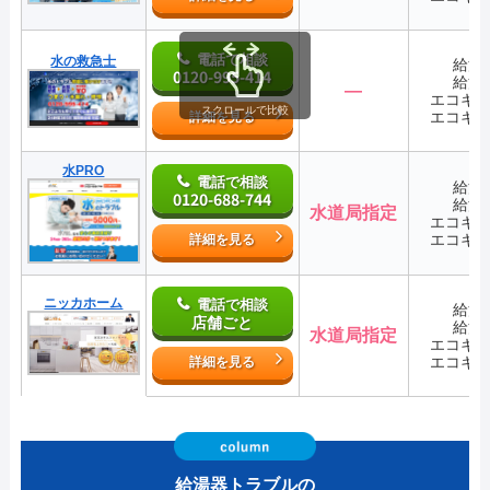
電話で相談
水の救急士
給湯
0120-995-414
給湯
―
エコキ
スクロールで比較
エコキ
詳細を見る
水PRO
電話で相談
給湯
0120-688-744
給湯
水道局指定
エコキ
エコキ
詳細を見る
ニッカホーム
電話で相談
給湯
店舗ごと
給湯
水道局指定
エコキ
エコキ
詳細を見る
給湯器トラブルの