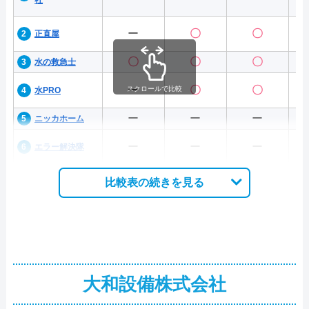
社
ー
〇
〇
正直屋
〇
〇
〇
水の救急士
ー
〇
〇
スクロールで比較
水PRO
ー
ー
ー
ニッカホーム
ー
ー
ー
エラー解決隊
比較表の続きを見る
大和設備株式会社