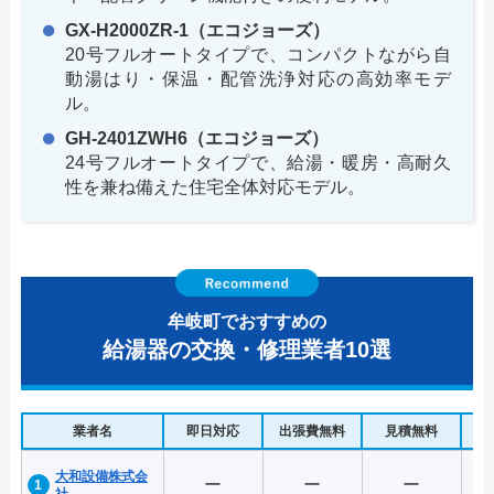
GX-H2000ZR-1（エコジョーズ）
20号フルオートタイプで、コンパクトながら自
動湯はり・保温・配管洗浄対応の高効率モデ
ル。
GH-2401ZWH6（エコジョーズ）
24号フルオートタイプで、給湯・暖房・高耐久
性を兼ね備えた住宅全体対応モデル。
牟岐町でおすすめの
給湯器の交換・修理業者10選
業者名
即日対応
出張費無料
見積無料
水
大和設備株式会
ー
ー
ー