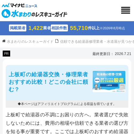
1,422
55,710
掲載業者
業者
相談件数
件以上
※2026年8月時点
水まわりのレスキューガイド
信頼できる給湯器修理業者・水道屋が見つか
PR
最終更新日： 2026.7.21
上板町の給湯器交換・修理業者
おすすめ比較！どこの会社に頼
む？
◆本ページはアフィリエイトプログラムによる収益を得ています。
上板町で給湯器の不調にお困りの方へ。業者選びで失敗
しないためには、費用の相場や信頼できる業者の選び方
を知る事が重要です。ここでは上板町のおすすめ給湯器