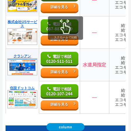
エコキ
エコキ
詳細を見る
株式会社USサービ
電話で相談
給湯
ス
087-887-1819
給湯
―
エコキ
スクロールで比較
エコキ
詳細を見る
クラシアン
電話で相談
給湯
0120-511-511
給湯
水道局指定
エコキ
エコキ
詳細を見る
住設ドットコム
電話で相談
給湯
0120-107-244
給湯
―
エコキ
エコキ
詳細を見る