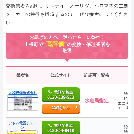
交換業者を紹介。リンナイ、ノーリツ、パロマ等の主要
メーカーの特徴も解説するので、ぜひ参考にしてくださ
い。
5
お急ぎの方へ、迷ったらこの
社！
“高評価”
上板町で
の交換・修理業者を
厳選
業者名
公式サイト
許認可・資格
電話で相談
大和設備株式会社
給湯
0120-239-523
給湯
水道局指定
エコキ
エコキ
詳細を見る
アトム電器チェー
電話で相談
給湯
ン
0120-54-8419
給湯
―