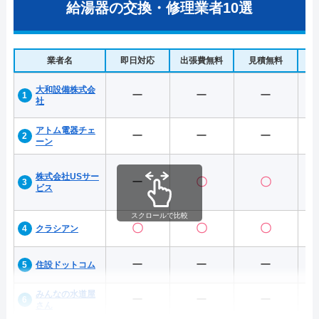
給湯器の交換・修理業者10選
業者名
即日対応
出張費無料
見積無料
水
大和設備株式会
ー
ー
ー
社
アトム電器チェ
ー
ー
ー
ーン
株式会社USサー
ー
〇
〇
ビス
スクロールで比較
〇
〇
〇
クラシアン
ー
ー
ー
住設ドットコム
みんなの水道屋
ー
ー
ー
さん