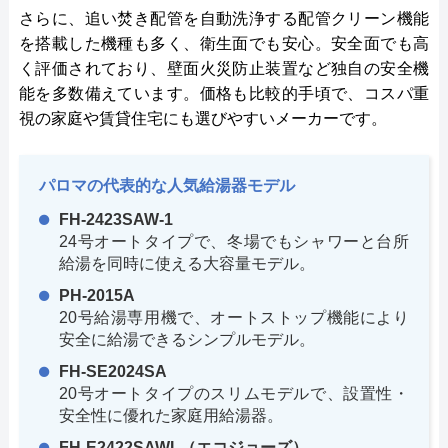
さらに、追い焚き配管を自動洗浄する配管クリーン機能
を搭載した機種も多く、衛生面でも安心。安全面でも高
く評価されており、壁面火災防止装置など独自の安全機
能を多数備えています。価格も比較的手頃で、コスパ重
視の家庭や賃貸住宅にも選びやすいメーカーです。
パロマの代表的な人気給湯器モデル
FH-2423SAW-1
24号オートタイプで、冬場でもシャワーと台所
給湯を同時に使える大容量モデル。
PH-2015A
20号給湯専用機で、オートストップ機能により
安全に給湯できるシンプルモデル。
FH-SE2024SA
20号オートタイプのスリムモデルで、設置性・
安全性に優れた家庭用給湯器。
FH-E2422SAWL（エコジョーズ）