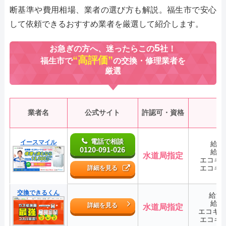
断基準や費用相場、業者の選び方も解説。福生市で安心
して依頼できるおすすめ業者を厳選して紹介します。
5
お急ぎの方へ、迷ったらこの
社！
“高評価”
福生市で
の交換・修理業者を
厳選
業者名
公式サイト
許認可・資格
電話で相談
イースマイル
給湯
0120-091-026
給湯
水道局指定
エコキ
エコキ
詳細を見る
交換できるくん
給湯
給湯
詳細を見る
水道局指定
エコキ
エコキ