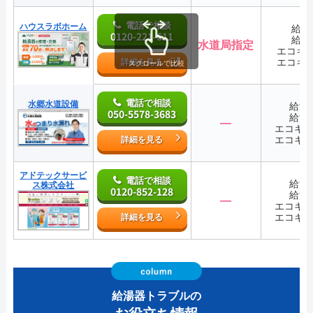
電話で相談
ハウスラボホーム
給湯
0120-221-611
給湯
水道局指定
エコキ
エコキ
詳細を見る
スクロールで比較
電話で相談
水郷水道設備
給湯
050-5578-3683
給湯
―
エコキ
エコキ
詳細を見る
アドテックサービ
電話で相談
給湯
ス株式会社
0120-852-128
給湯
―
エコキ
エコキ
詳細を見る
給湯器トラブルの