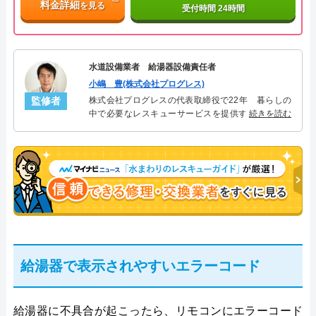
料金詳細
を見る
受付時間 24時間
水道設備業者 給湯器設備責任者
小嶋 豊(株式会社プログレス)
監修者
株式会社プログレスの代表取締役で22年 暮らしの
中で必要なレスキューサービスを提供する株式会社
続きを読む
プログレスにて給湯器設備を担当。水回り業務に15
年従事し、累計500件の給湯器関連のトラブルを解
決。多くのお客様に信頼される「給湯器」のスペシ
ャリスト。
給湯器で表示されやすいエラーコード
給湯器に不具合が起こったら、リモコンにエラーコード