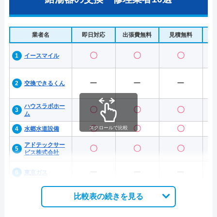
業者名
即日対応
出張費無料
見積無料
水
〇
〇
〇
イースマイル
ー
ー
ー
交換できるくん
ハウスラボホー
〇
〇
〇
ム
〇
〇
〇
スクロールで比較
水郷水道設備
アドテックサー
〇
〇
〇
ビス株式会社
ー
ー
ー
東京ガス
比較表の続きを見る