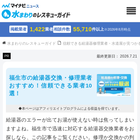
1,422
55,710
掲載業者
業者
相談件数
件以上
※2026年8月時点
水まわりのレスキューガイド
信頼できる給湯器修理業者・水道屋が見つか
PR
最終更新日： 2026.7.21
福生市の給湯器交換・修理業者
おすすめ！信頼できる業者10
選！
◆本ページはアフィリエイトプログラムによる収益を得ています。
給湯器のエラーが出てお湯が使えない時は焦ってしまい
ますよね。福生市で迅速に対応する給湯器交換業者をお
探しなら、この記事をご覧ください。修理か交換かの判