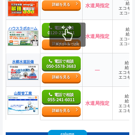
給湯
詳細を見る
水道局指定
エコキ
エコキ
電話で相談
ハウスラボホーム
給湯
0120-221-611
給湯
水道局指定
エコキ
エコキ
詳細を見る
スクロールで比較
電話で相談
水郷水道設備
給湯
050-5578-3683
給湯
―
エコキ
エコキ
詳細を見る
山梨管工業
電話で相談
給湯
055-241-6011
給湯
水道局指定
エコキ
エコキ
詳細を見る