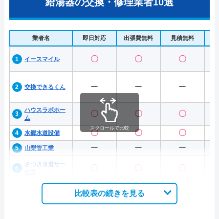
給湯器の交換・修理業者10選
業者名
即日対応
出張費無料
見積無料
水
〇
〇
〇
イースマイル
ー
ー
ー
交換できるくん
ハウスラボホー
〇
〇
〇
ム
スクロールで比較
〇
〇
〇
水郷水道設備
ー
ー
ー
山梨管工業
さつき水道サー
〇
〇
〇
ビス
比較表の続きを見る