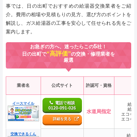
事では、日の出町でおすすめの給湯器交換業者をご紹
介。費用の相場や見積もりの見方、選び方のポイントを
解説し、ガス給湯器の工事を安心して任せられる先をご
案内します。
5
お急ぎの方へ、迷ったらこの
社！
“高評価”
日の出町で
の交換・修理業者を
厳選
業者名
公式サイト
許認可・資格
電話で相談
イースマイル
給湯
0120-091-026
給湯
水道局指定
エコキ
エコキ
詳細を見る
交換できるくん
給湯