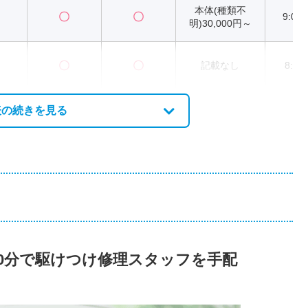
本体(種類不
〇
〇
9:00
明)30,000円～
〇
〇
記載なし
8:00
表の続きを見る
短20分で駆けつけ修理スタッフを手配