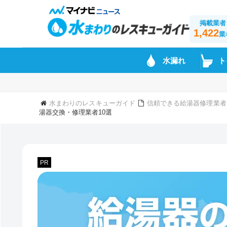
掲載業者
1,422
業
水漏れ
ト
水まわりのレスキューガイド
信頼できる給湯器修理業者
湯器交換・修理業者10選
PR