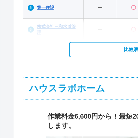
第一住設
ー
〇
株式会社三和水道管
ー
〇
理
比較
ハウスラボホーム
作業料金6,600円から！最
します。