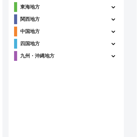
5
（1件）
東海地方
～18:00
年末年始
関西地方
4.5
（22件）
~21:00
1/1と1/2
中国地方
四国地方
九州・沖縄地方