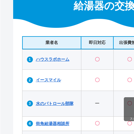
給湯器の交換
業者名
即日対応
出張費
ハウスラボホーム
〇
〇
イースマイル
〇
〇
ー
〇
水のパトロール部隊
ス
〇
〇
街角給湯器相談所