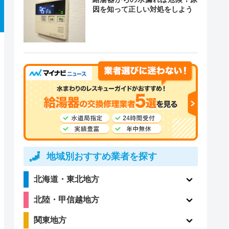
因を知って正しい対処をしよう
付時間
定休日
クチコミ
4時間
年中無休
ー
4.1
（198件）
4時間
年中無休
地域別おすすめ業者を探す
5
（1件）
4時間
年中無休
北海道・東北地方
北陸・甲信越地方
～20:00
年中無休
ー
関東地方