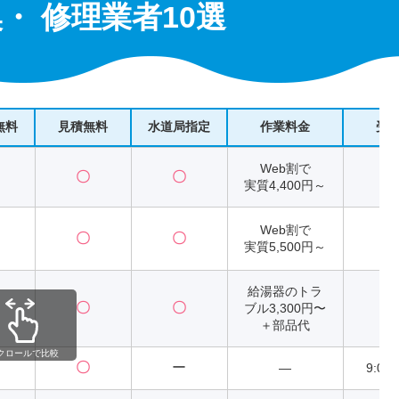
・ 修理業者10選
無料
見積無料
水道局指定
作業料金
受
Web割で
〇
〇
2
実質4,400円～
Web割で
〇
〇
2
実質5,500円～
給湯器のトラ
〇
〇
ブル3,300円〜
2
＋部品代
クロールで比較
〇
ー
―
9:00