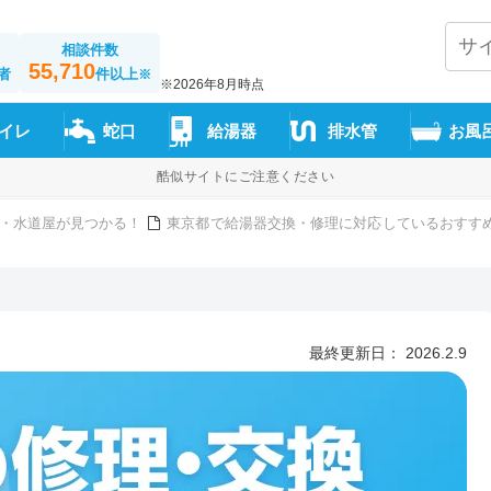
相談件数
55,710
者
件以上
※
※2026年8月時点
イレ
蛇口
給湯器
排水管
お風
酷似サイトにご注意ください
・水道屋が見つかる！
東京都で給湯器交換・修理に対応しているおすすめ
最終更新日： 2026.2.9