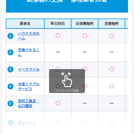
業者名
即日対応
出張費無料
見積無料
水
ハウスラボホ
〇
〇
〇
ーム
交換できるく
ー
ー
ー
ん
〇
〇
〇
イースマイル
水道トラブル
〇
〇
〇
サービス
スクロールで比較
安田工務店・
〇
ー
ー
山口建設
〇
〇
〇
湯まもーる