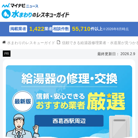
1,422
55,710
掲載業者
業者
相談件数
件以上
※2026年8月時点
水まわりのレスキューガイド
信頼できる給湯器修理業者・水道屋が見つか
PR
最終更新日： 2026.2.9