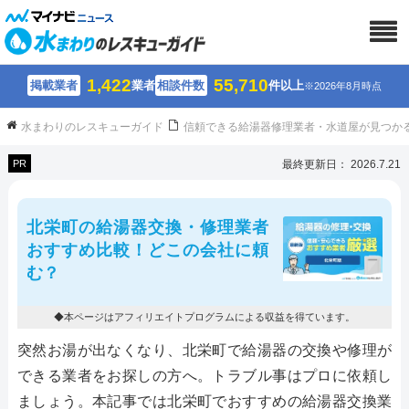
1,422
55,710
掲載業者
業者
相談件数
件以上
※2026年8月時点
水まわりのレスキューガイド
信頼できる給湯器修理業者・水道屋が見つか
PR
最終更新日： 2026.7.21
北栄町の給湯器交換・修理業者
おすすめ比較！どこの会社に頼
む？
◆本ページはアフィリエイトプログラムによる収益を得ています。
突然お湯が出なくなり、北栄町で給湯器の交換や修理が
できる業者をお探しの方へ。トラブル事はプロに依頼し
ましょう。本記事では北栄町でおすすめの給湯器交換業