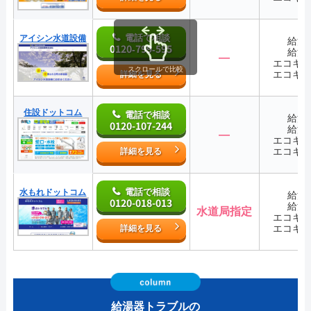
電話で相談
アイシン水道設備
給湯
0120‐799‐595
給湯
―
エコキ
スクロールで比較
エコキ
詳細を見る
住設ドットコム
電話で相談
給湯
0120-107-244
給湯
―
エコキ
エコキ
詳細を見る
電話で相談
水もれドットコム
給湯
0120-018-013
給湯
水道局指定
エコキ
エコキ
詳細を見る
給湯器トラブルの