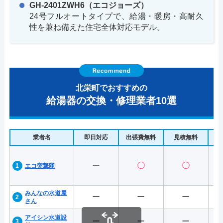
GH-2401ZWH6（エコジョーズ）
24号フルオートタイプで、給湯・暖房・高耐久
性を兼ね備えた住宅全体対応モデル。
北栄町でおすすめの
給湯器の交換・修理業者10選
業者名
即日対応
出張費無料
見積無料
水
ー
〇
〇
エコ突撃隊
みんなの水道屋
ー
ー
ー
さん
アイシン水道設
ー
ー
ー