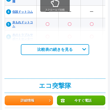
備
スクロールで比較
ー
ー
ー
住設ドットコム
水もれドットコ
〇
〇
〇
ム
水のトラブルサ
〇
〇
〇
ポートセンター
比較表の続きを見る
エコ突撃隊
詳細情報
今すぐ電話