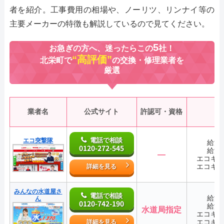
者を紹介。工事費用の相場や、ノーリツ、リンナイ等の
主要メーカーの特徴も解説しているので見てください。
5
お急ぎの方へ、迷ったらこの
社！
“高評価”
北栄町で
の交換・修理業者を
厳選
業者名
公式サイト
許認可・資格
電話で相談
エコ突撃隊
給湯
0120-272-545
給湯
―
エコキ
エコキ
詳細を見る
みんなの水道屋さ
電話で相談
給湯
ん
0120-742-190
給湯
水道局指定
エコキ
エコキ
詳細を見る