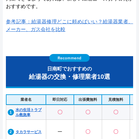
おすすめです。
参考記事：給湯器修理どこに頼めばいい？給湯器業者、
メーカー、ガス会社を比較
日南町でおすすめの
給湯器の交換・修理業者10選
業者名
即日対応
出張費無料
見積無料
水
水の生活トラブ
〇
〇
〇
ル救急車
ー
〇
〇
タカラサービス