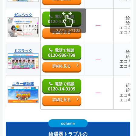
ガスペック
電話で相談
給湯
0120-522-740
給湯
―
エコキ
スクロールで比較
エコキ
詳細を見る
電話で相談
ミズラック
給湯
0120-998-798
給湯
―
エコキ
エコキ
詳細を見る
エラー解決隊
電話で相談
給湯
0120-14-9105
給湯
―
エコキ
エコキ
詳細を見る
給湯器トラブルの