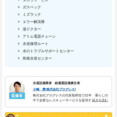
ガスペック
ミズラック
エラー解決隊
湯ドクター
アトム電器チェーン
水道修理ルート
水のトラブルサポートセンター
島根水道センター
水道設備業者 給湯器設備責任者
小嶋 豊(株式会社プログレス)
監修者
株式会社プログレスの代表取締役で22年 暮らしの
中で必要なレスキューサービスを提供する株式会社
続きを読む
プログレスにて給湯器設備を担当。水回り業務に15
年従事し、累計500件の給湯器関連のトラブルを解
決。多くのお客様に信頼される「給湯器」のスペシ