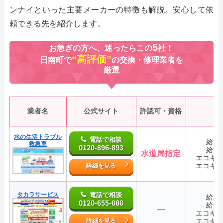
ンナイといった主要メーカーの特徴も解説。安心して依
頼できる先を紹介します。
5
お急ぎの方へ、迷ったらこの
社！
“高評価”
日南町で
の交換・修理業者を
厳選
業者名
公式サイト
許認可・資格
水の生活トラブル
電話で相談
給湯
救急車
0120-896-893
給湯
水道局指定
エコキ
エコキ
詳細を見る
タカラサービス
電話で相談
給湯
0120-655-080
給湯
―
エコキ
エコキ
詳細を見る