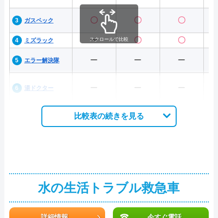
〇
〇
〇
ガスペック
ー
〇
〇
スクロールで比較
ミズラック
ー
ー
ー
エラー解決隊
ー
ー
ー
湯ドクター
比較表の続きを見る
水の生活トラブル救急車
詳細情報
今すぐ電話