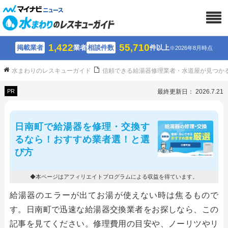
1,422
55,710
掲載業者
業者
相談件数
件以上
※2026年8月時点
水まわりのレスキューガイド
信頼できる給湯器修理業者・水道屋が見つか
PR
最終更新日： 2026.7.21
日南町で給湯器を修理・交換す
るなら！おすすめ業者選！と選
び方
◆本ページはアフィリエイトプログラムによる収益を得ています。
給湯器のエラーが出てお湯が使えない時は焦るもので
す。日南町で迅速な給湯器交換業者をお探しなら、この
記事を見てください。修理費用の目安や、ノーリツやリ