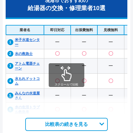
境港市でおすすめの
給湯器の交換・修理業者10選
業者名
即日対応
出張費無料
見積無料
水
米子水道センタ
ー
ー
ー
ー
〇
〇
〇
水の救急士
アトム電器チェ
ー
ー
ー
ーン
水もれドットコ
〇
〇
〇
ム
スクロールで比較
みんなの水道屋
ー
ー
ー
さん
水の生活トラブ
〇
〇
〇
ル救急車
比較表の続きを見る