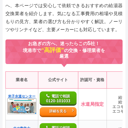
へ、本ページでは安心して依頼できるおすすめの給湯器
交換業者を紹介します。気になる工事費用の相場や見積
もりの見方、業者の選び方も分かりやすく解説。ノーリ
ツやリンナイなど、主要メーカーにも対応しています。
5
お急ぎの方へ、迷ったらこの
社！
“高評価”
境港市で
の交換・修理業者を
厳選
業者名
公式サイト
許認可・資格
電話で相談
米子水道センター
給湯
0120-101033
給湯
水道局指定
エコキ
エコキ
詳細を見る
電話で相談