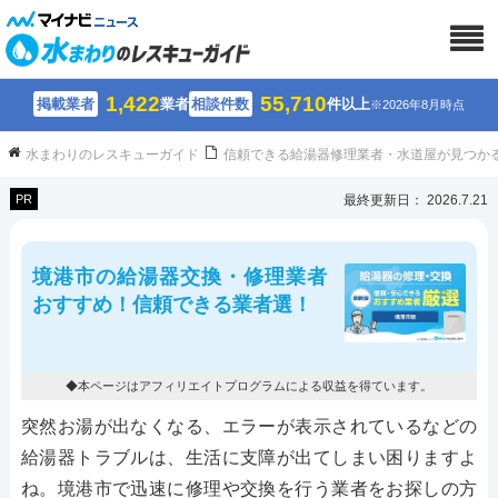
1,422
55,710
掲載業者
業者
相談件数
件以上
※2026年8月時点
水まわりのレスキューガイド
信頼できる給湯器修理業者・水道屋が見つか
PR
最終更新日： 2026.7.21
境港市の給湯器交換・修理業者
おすすめ！信頼できる業者選！
◆本ページはアフィリエイトプログラムによる収益を得ています。
突然お湯が出なくなる、エラーが表示されているなどの
給湯器トラブルは、生活に支障が出てしまい困りますよ
ね。境港市で迅速に修理や交換を行う業者をお探しの方