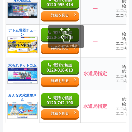
水の救急士
給湯
0120-995-414
給湯
―
エコキ
エコキ
詳細を見る
アトム電器チェー
電話で相談
給湯
ン
0120-54-8419
給湯
―
エコキ
スクロールで比較
エコキ
詳細を見る
電話で相談
水もれドットコム
給湯
0120-018-013
給湯
水道局指定
エコキ
エコキ
詳細を見る
みんなの水道屋さ
電話で相談
給湯
ん
0120-742-190
給湯
水道局指定
エコキ
エコキ
詳細を見る