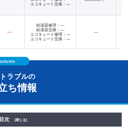
エコキュート交換：―
給湯器修理：―
給湯器交換：―
―
―
エコキュート修理：―
年
エコキュート交換：―
器トラブルの
立ち情報
目次
[閉じる]