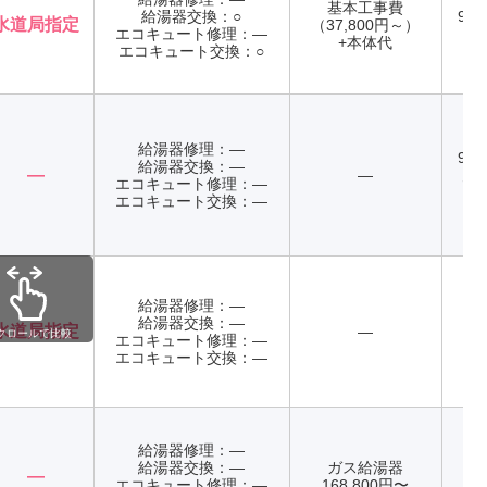
基本工事費
給湯器交換：○
9:0
水道局指定
（37,800円～）
エコキュート修理：―
年
+本体代
エコキュート交換：○
給湯器修理：―
9:0
給湯器交換：―
―
―
火
エコキュート修理：―
エコキュート交換：―
給湯器修理：―
給湯器交換：―
水道局指定
―
クロールで比較
エコキュート修理：―
年
エコキュート交換：―
給湯器修理：―
給湯器交換：―
ガス給湯器
記
―
エコキュート修理：―
168,800円〜
年