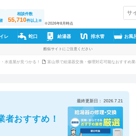
相談件数
55,710
者
件以上
※
※2026年8月時点
イレ
蛇口
給湯器
排水管
お風
酷似サイトにご注意ください
者・水道屋が見つかる！
富山県で給湯器交換・修理対応可能なおすすめ業
最終更新日： 2026.7.21
業者おすすめ！