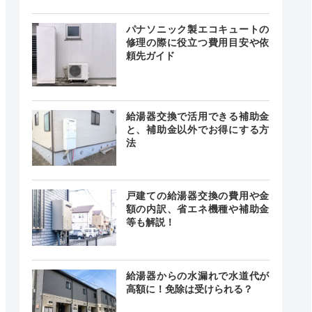
0～18:00
記載なし
中無休
パナソニック製エコキュートの
修理の際に役立つ費用目安や依
頼先ガイド
0～18:00
曜日、水
―
給湯器交換で活用できる補助金
曜日
と、補助金以外でお得にする方
法
戸建ての給湯器交換の費用や金
24時間
額の内訳、省エネ機種や補助金
最短30分
中無休
等も解説！
給湯器からの水漏れで水道代が
高額に！免除は受けられる？
載なし
記載なし
中無休