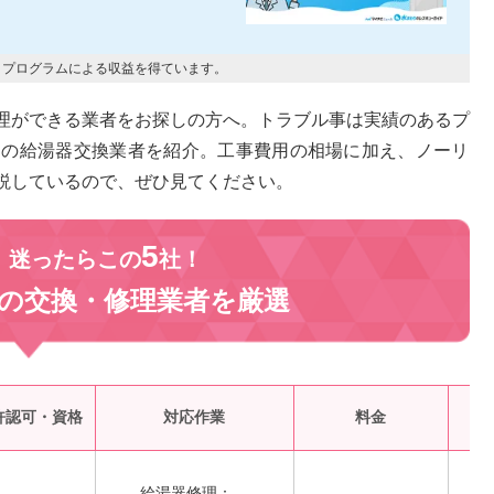
トプログラムによる収益を得ています。
理ができる業者をお探しの方へ。トラブル事は実績のあるプ
めの給湯器交換業者を紹介。工事費用の相場に加え、ノーリ
説しているので、ぜひ見てください。
5
、迷ったらこの
社！
の交換・修理業者を
厳選
受
許認可・資格
対応作業
料金
給湯器修理：―