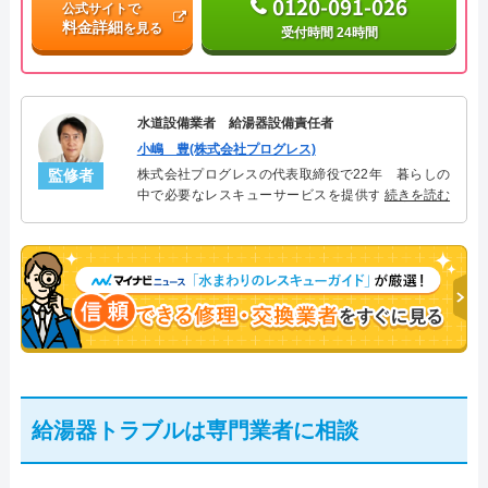
0120-091-026
公式サイトで
料金詳細
を見る
受付時間 24時間
水道設備業者 給湯器設備責任者
小嶋 豊(株式会社プログレス)
監修者
株式会社プログレスの代表取締役で22年 暮らしの
中で必要なレスキューサービスを提供する株式会社
続きを読む
プログレスにて給湯器設備を担当。水回り業務に15
年従事し、累計500件の給湯器関連のトラブルを解
決。多くのお客様に信頼される「給湯器」のスペシ
ャリスト。
給湯器トラブルは専門業者に相談