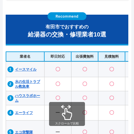
有田市でおすすめの
給湯器の交換・修理業者10選
業者名
即日対応
出張費無料
見積無料
水
〇
〇
〇
イースマイル
水の生活トラブ
〇
〇
〇
ル救急車
ハウスラボホー
〇
〇
〇
ム
ー
〇
〇
エーライフ
スクロールで比較
ー
〇
〇
エコ突撃隊