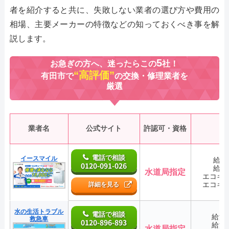
者を紹介すると共に、失敗しない業者の選び方や費用の
相場、主要メーカーの特徴などの知っておくべき事を解
説します。
5
お急ぎの方へ、迷ったらこの
社！
“高評価”
有田市で
の交換・修理業者を
厳選
業者名
公式サイト
許認可・資格
電話で相談
イースマイル
給湯
0120-091-026
給湯
水道局指定
エコキ
エコキ
詳細を見る
水の生活トラブル
電話で相談
給湯
救急車
0120-896-893
給湯
水道局指定