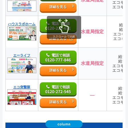
エコキ
エコキ
詳細を見る
電話で相談
ハウスラボホーム
給湯
0120-221-611
給湯
水道局指定
エコキ
スクロールで比較
エコキ
詳細を見る
電話で相談
エーライフ
給湯
0120-777-846
給湯
水道局指定
エコキ
エコキ
詳細を見る
電話で相談
エコ突撃隊
給湯
0120-272-545
給湯
―
エコキ
エコキ
詳細を見る