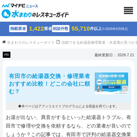
1,422
55,710
掲載業者
業者
相談件数
件以上
※2026年8月時点
水まわりのレスキューガイド
信頼できる給湯器修理業者・水道屋が見つか
PR
最終更新日： 2026.7.21
有田市の給湯器交換・修理業者
おすすめ比較！どこの会社に頼
む？
◆本ページはアフィリエイトプログラムによる収益を得ています。
お湯が出ない、異音がするといった給湯器トラブル。有
田市で修理や交換を依頼するなら、どの業者が良いので
しょうか？この記事では、有田市で評判の給湯器交換業