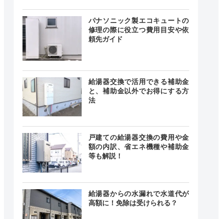
24時間
最短20分
中無休
パナソニック製エコキュートの
修理の際に役立つ費用目安や依
頼先ガイド
0～18:00
最短30分
中無休
給湯器交換で活用できる補助金
と、補助金以外でお得にする方
法
時間 年中
無休
最短20分
中無休
戸建ての給湯器交換の費用や金
額の内訳、省エネ機種や補助金
等も解説！
0〜18:00
曜・日
ー
給湯器からの水漏れで水道代が
・祝日
高額に！免除は受けられる？