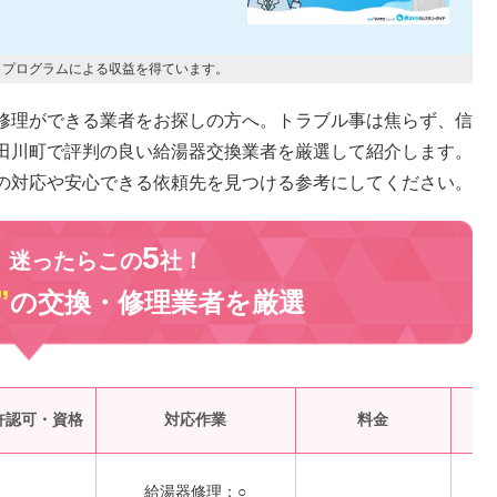
トプログラムによる収益を得ています。
修理ができる業者をお探しの方へ。トラブル事は焦らず、信
田川町で評判の良い給湯器交換業者を厳選して紹介します。
の対応や安心できる依頼先を見つける参考にしてください。
5
、迷ったらこの
社！
”
の交換・修理業者を
厳選
受
許認可・資格
対応作業
料金
給湯器修理：○