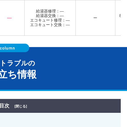
給湯器修理：―
給湯器交換：―
8:0
―
ー
エコキュート修理：―
エコキュート交換：―
器トラブルの
立ち情報
目次
[閉じる]