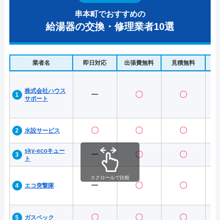
串本町でおすすめの
給湯器の交換・修理業者10選
業者名
即日対応
出張費無料
見積無料
水
株式会社ハウス
ー
〇
〇
サポート
〇
〇
〇
水設サービス
sky-ecoキュー
ー
〇
〇
ト
スクロールで比較
ー
〇
〇
エコ突撃隊
〇
〇
〇
ガスペック