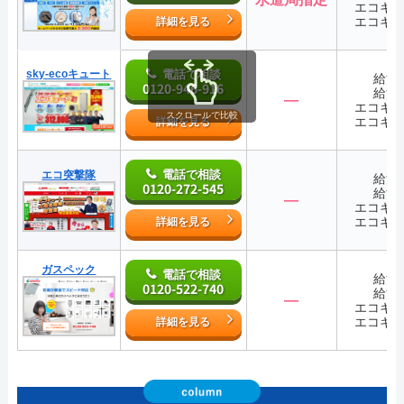
エコキ
エコキ
詳細を見る
sky-ecoキュート
電話で相談
給湯
0120-946-916
給湯
―
エコキ
スクロールで比較
エコキ
詳細を見る
電話で相談
エコ突撃隊
給湯
0120-272-545
給湯
―
エコキ
エコキ
詳細を見る
ガスペック
電話で相談
給湯
0120-522-740
給湯
―
エコキ
エコキ
詳細を見る