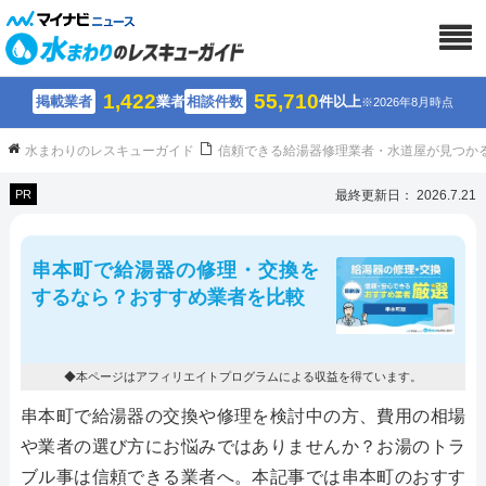
1,422
55,710
掲載業者
業者
相談件数
件以上
※2026年8月時点
水まわりのレスキューガイド
信頼できる給湯器修理業者・水道屋が見つか
PR
最終更新日： 2026.7.21
串本町で給湯器の修理・交換を
するなら？おすすめ業者を比較
◆本ページはアフィリエイトプログラムによる収益を得ています。
串本町で給湯器の交換や修理を検討中の方、費用の相場
や業者の選び方にお悩みではありませんか？お湯のトラ
ブル事は信頼できる業者へ。本記事では串本町のおすす