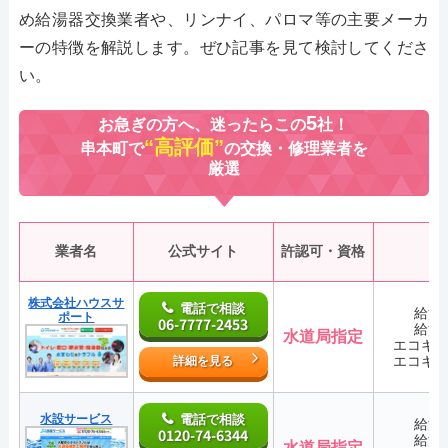
め給湯器交換業者や、リンナイ、パロマ等の主要メーカ
ーの特徴を解説します。ぜひ記事を見て検討してくださ
い。
5
お急ぎの方へ、迷ったらこの
社！
“高評価”
串本町で
の交換・修理業者を
厳選
業者名
公式サイト
許認可・資格
株式会社ハウスサ
電話で相談
給湯
ポート
06-7777-2453
給湯
水道局指定
エコキ
エコキ
詳細を見る
水設サービス
電話で相談
給湯
0120-74-6344
給湯
水道局指定