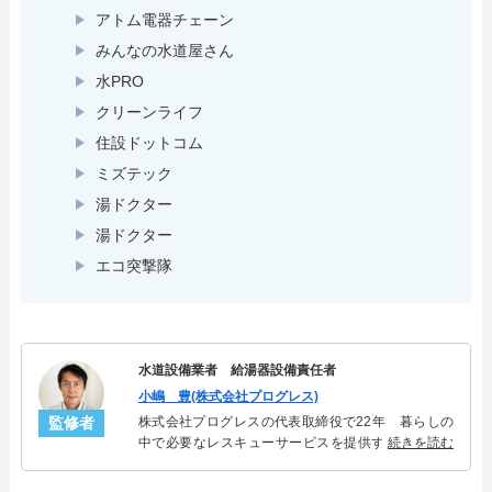
アトム電器チェーン
みんなの水道屋さん
水PRO
クリーンライフ
住設ドットコム
ミズテック
湯ドクター
湯ドクター
エコ突撃隊
水道設備業者 給湯器設備責任者
小嶋 豊(株式会社プログレス)
監修者
株式会社プログレスの代表取締役で22年 暮らしの
中で必要なレスキューサービスを提供する株式会社
続きを読む
プログレスにて給湯器設備を担当。水回り業務に15
年従事し、累計500件の給湯器関連のトラブルを解