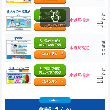
みんなの水道屋さ
電話で相談
給湯
ん
0120-742-190
給湯
水道局指定
エコキ
スクロールで比較
エコキ
詳細を見る
水PRO
電話で相談
給湯
0120-688-744
給湯
水道局指定
エコキ
エコキ
詳細を見る
クリーンライフ
電話で相談
給湯
0120-707-053
給湯
水道局指定
エコキ
エコキ
詳細を見る
給湯器トラブルの