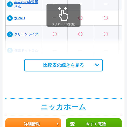
みんなの水道屋
ー
ー
ー
さん
ー
〇
〇
水PRO
スクロールで比較
〇
〇
〇
クリーンライフ
ー
ー
ー
住設ドットコム
比較表の続きを見る
ニッカホーム
詳細情報
今すぐ電話