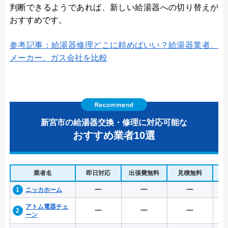
判断できるようであれば、新しい給湯器への切り替えが
おすすめです。
参考記事：給湯器修理どこに頼めばいい？給湯器業者、
メーカー、ガス会社を比較
新宮市の給湯器交換・修理に対応可能な
おすすめ業者10選
業者名
即日対応
出張費無料
見積無料
水
ー
ー
ー
ニッカホーム
アトム電器チェ
ー
ー
ー
ーン