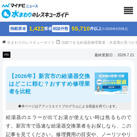
1,422
55,710
掲載業者
業者
相談件数
件以上
※2026年8月時点
水まわりのレスキューガイド
信頼できる給湯器修理業者・水道屋が見つか
PR
最終更新日： 2026.7.21
【2026年】新宮市の給湯器交換
はどこに頼む？おすすめ修理業
者を比較
◆本ページはアフィリエイトプログラムによる収益を得ています。
給湯器のエラーが出てお湯が使えない時は焦るもので
す。新宮市で迅速な給湯器交換業者をお探しなら、この
記事を見てください。修理費用の目安や、ノーリツやリ