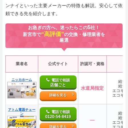
ンナイといった主要メーカーの特徴も解説。安心して依
頼できる先を紹介します。
5
お急ぎの方へ、迷ったらこの
社！
“高評価”
新宮市で
の交換・修理業者を
厳選
業者名
公式サイト
許認可・資格
ニッカホーム
電話で相談
給湯
店舗ごと
給湯
水道局指定
エコキ
エコキ
詳細を見る
アトム電器チェー
電話で相談
給湯
ン
0120-54-8419
給湯
―
エコキ
エコキ
詳細を見る