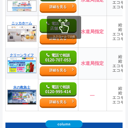
エコキ
エコキ
詳細を見る
ニッカホーム
電話で相談
給湯
店舗ごと
給湯
水道局指定
エコキ
スクロールで比較
エコキ
詳細を見る
クリーンライフ
電話で相談
給湯
0120-707-053
給湯
水道局指定
エコキ
エコキ
詳細を見る
電話で相談
水の救急士
給湯
0120-995-414
給湯
―
エコキ
エコキ
詳細を見る