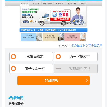
引用元：
水の生活トラブル救急車
水道局指定
カード決済可
電子マネー可
WEB割引アリ
詳細情報
●到着時間
最短30分