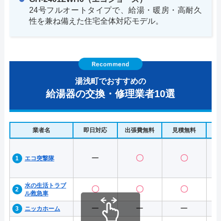
24号フルオートタイプで、給湯・暖房・高耐久
性を兼ね備えた住宅全体対応モデル。
湯浅町でおすすめの
給湯器の交換・修理業者10選
業者名
即日対応
出張費無料
見積無料
水
ー
〇
〇
エコ突撃隊
水の生活トラブ
〇
〇
〇
ル救急車
ー
ー
ー
ニッカホーム