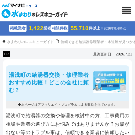
1,422
55,710
掲載業者
業者
相談件数
件以上
※2026年8月時点
水まわりのレスキューガイド
信頼できる給湯器修理業者・水道屋が見つか
PR
最終更新日： 2026.7.21
湯浅町の給湯器交換・修理業者
おすすめ比較！どこの会社に頼
む？
◆本ページはアフィリエイトプログラムによる収益を得ています。
湯浅町で給湯器の交換や修理を検討中の方、工事費用の
相場や業者の選び方にお悩みではありませんか？お湯が
出ない等のトラブル事は、信頼できる業者に依頼したい