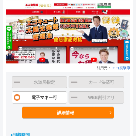
引用元：
エコ突撃隊
水道局指定
カード決済可
電子マネー可
WEB割引アリ
詳細情報
●到着時間