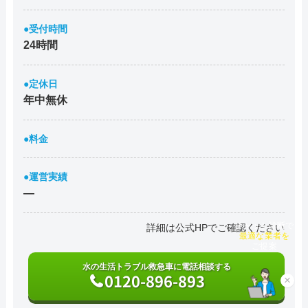
●受付時間
24時間
●定休日
年中無休
●料金
●運営実績
―
詳細は公式HPでご確認ください
チャット診断で
最適な業者を
ご提案
水の生活トラブル救急車に電話相談する
0120-896-893
×