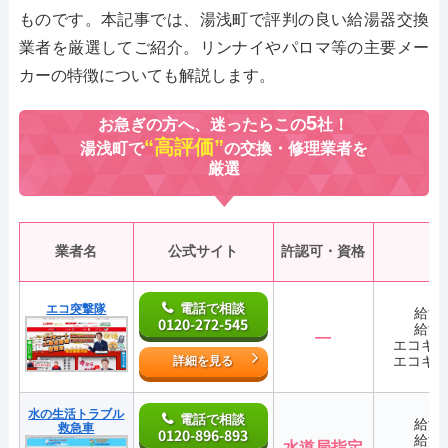
ものです。本記事では、湯浅町で評判の良い給湯器交換
業者を厳選してご紹介。リンナイやパロマ等の主要メー
カーの特徴についても解説します。
5
お急ぎの方へ、迷ったらこの
社！
“高評価”
湯浅町で
の交換・修理業者を
厳選
業者名
公式サイト
許認可・資格
電話で相談
エコ突撃隊
給湯
0120-272-545
給湯
―
エコキ
エコキ
詳細を見る
水の生活トラブル
電話で相談
給湯
救急車
0120-896-893
給湯
水道局指定