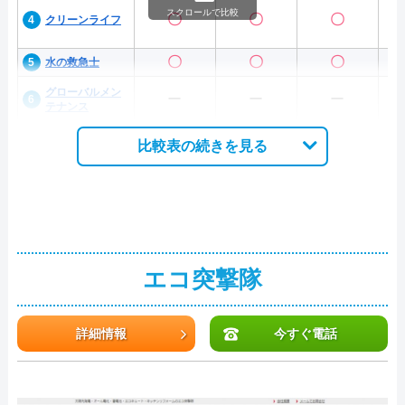
スクロールで比較
〇
〇
〇
クリーンライフ
〇
〇
〇
水の救急士
グローバルメン
ー
ー
ー
テナンス
比較表の続きを見る
エコ突撃隊
詳細情報
今すぐ電話