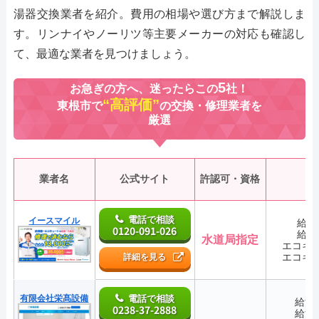
湯器交換業者を紹介。費用の相場や選び方まで解説しま
す。リンナイやノーリツ等主要メーカーの対応も確認し
て、最適な業者を見つけましょう。
5
お急ぎの方へ、迷ったらこの
社！
“高評価”
東根市で
の交換・修理業者を
厳選
業者名
公式サイト
許認可・資格
電話で相談
イースマイル
給湯
0120-091-026
給湯
水道局指定
エコキ
エコキ
詳細を見る
有限会社栄髙設備
電話で相談
給湯
0238-37-2888
給湯
―