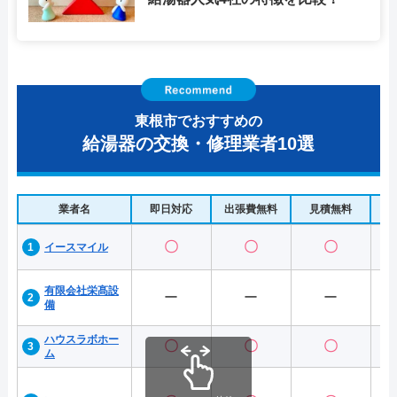
東根市でおすすめの
給湯器の交換・修理業者10選
業者名
即日対応
出張費無料
見積無料
水
〇
〇
〇
イースマイル
有限会社栄髙設
ー
ー
ー
備
ハウスラボホー
〇
〇
〇
ム