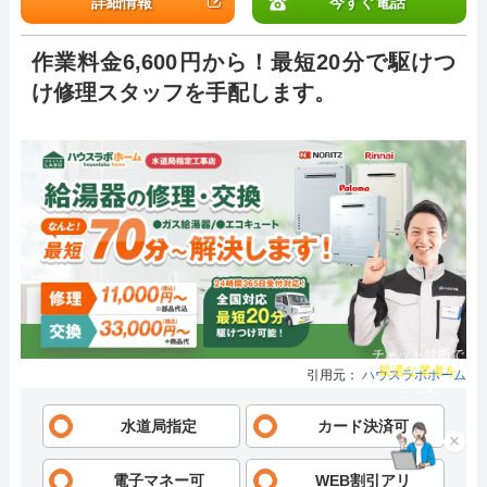
詳細情報
今すぐ電話
作業料金6,600円から！最短20分で駆けつ
け修理スタッフを手配します。
チャット診断で
引用元：
ハウスラボホーム
最適な業者を
ご提案
水道局指定
カード決済可
×
電子マネー可
WEB割引アリ