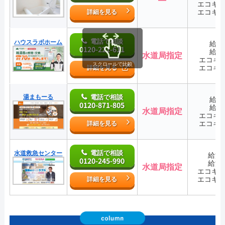
エコキ
エコキ
詳細を見る
電話で相談
ハウスラボホーム
給湯
0120-221-611
給湯
水道局指定
エコキ
スクロールで比較
エコキ
詳細を見る
湯まもーる
電話で相談
給湯
0120-871-805
給湯
水道局指定
エコキ
エコキ
詳細を見る
電話で相談
水道救急センター
給湯
0120-245-990
給湯
水道局指定
エコキ
エコキ
詳細を見る