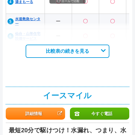
〇
〇
〇
スクロールで比較
湯まもーる
水道救急センタ
ー
〇
〇
ー
仙台・山形住宅
ー
〇
〇
設備サービス
比較表の続きを見る
イースマイル
詳細情報
今すぐ電話
最短20分で駆けつけ！水漏れ、つまり、水