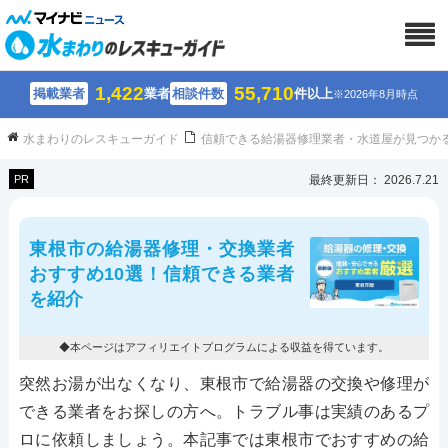
1,422
55,710
掲載業者
業者
相談件数
件以上
※2026年8月時点
水まわりのレスキューガイド
信頼できる給湯器修理業者・水道屋が見つか
PR
最終更新日： 2026.7.21
東根市の給湯器修理・交換業者
おすすめ10選！信頼できる業者
を紹介
◆本ページはアフィリエイトプログラムによる収益を得ています。
突然お湯が出なくなり、東根市で給湯器の交換や修理が
できる業者をお探しの方へ。トラブル事は実績のあるプ
ロに依頼しましょう。本記事では東根市でおすすめの給