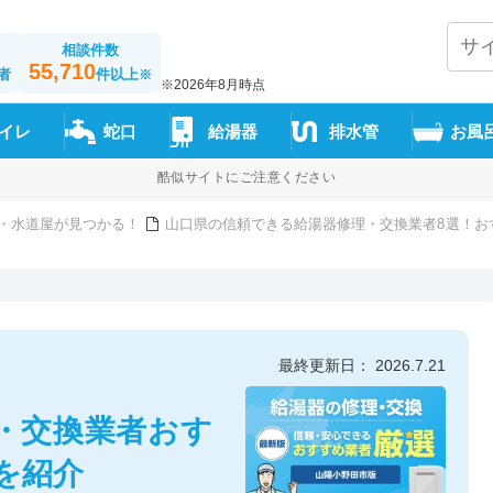
相談件数
55,710
者
件以上
※
※2026年8月時点
イレ
蛇口
給湯器
排水管
お風
酷似サイトにご注意ください
・水道屋が見つかる！
山口県の信頼できる給湯器修理・交換業者8選！お
最終更新日： 2026.7.21
・交換業者おす
を紹介