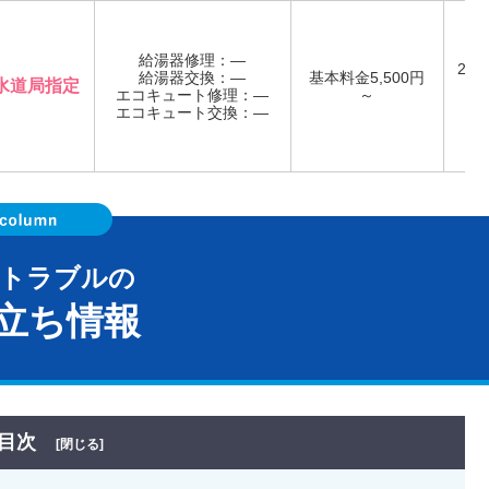
給湯器修理：―
24
給湯器交換：―
基本料金5,500円
水道局指定
受
エコキュート修理：―
～
年
エコキュート交換：―
器トラブルの
立ち情報
目次
[閉じる]