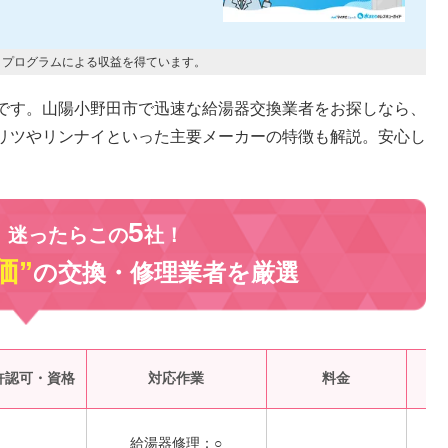
トプログラムによる収益を得ています。
です。山陽小野田市で迅速な給湯器交換業者をお探しなら、
リツやリンナイといった主要メーカーの特徴も解説。安心し
5
、迷ったらこの
社！
価”
の交換・修理業者を
厳選
受
許認可・資格
対応作業
料金
給湯器修理：○