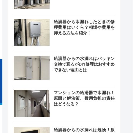
時間365日
給湯器から水漏れしたときの修
付中！
最短15分
理費用はいくら？相場や費用を
中無休
抑える方法を紹介！
給湯器からの水漏れはパッキン
交換で直るがDIY修理はおすすめ
できない理由とは
マンションの給湯器で水漏れ！
原因と解決策、費用負担の責任
はどうなる？
給湯器からの水漏れは危険！原