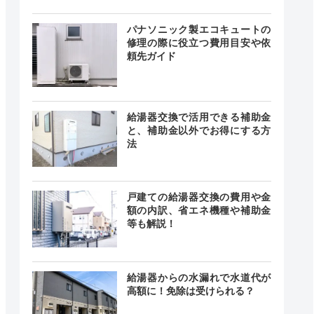
24時間
最短20分
中無休
パナソニック製エコキュートの
修理の際に役立つ費用目安や依
頼先ガイド
0～18:00
記載なし
中無休
給湯器交換で活用できる補助金
と、補助金以外でお得にする方
法
時間 年中
無休
最短20分
中無休
戸建ての給湯器交換の費用や金
額の内訳、省エネ機種や補助金
等も解説！
24時間
最短20分
中無休
給湯器からの水漏れで水道代が
高額に！免除は受けられる？