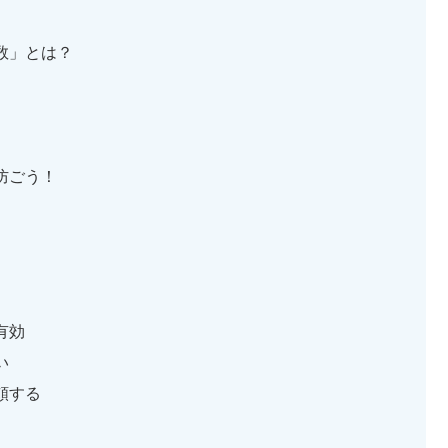
数」とは？
防ごう！
有効
い
頼する