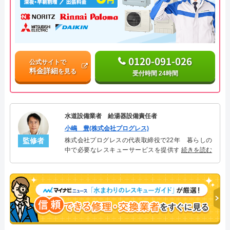
0120-091-026
公式サイトで
料金詳細
を見る
受付時間 24時間
水道設備業者 給湯器設備責任者
小嶋 豊(株式会社プログレス)
監修者
株式会社プログレスの代表取締役で22年 暮らしの
中で必要なレスキューサービスを提供する株式会社
続きを読む
プログレスにて給湯器設備を担当。水回り業務に15
年従事し、累計500件の給湯器関連のトラブルを解
決。多くのお客様に信頼される「給湯器」のスペシ
ャリスト。