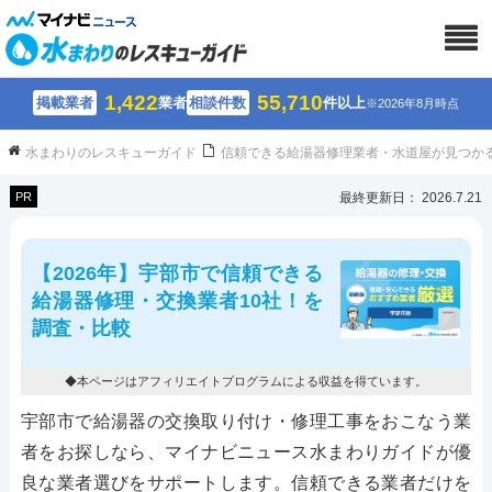
1,422
55,710
掲載業者
業者
相談件数
件以上
※2026年8月時点
水まわりのレスキューガイド
信頼できる給湯器修理業者・水道屋が見つか
PR
最終更新日： 2026.7.21
【2026年】宇部市で信頼できる
給湯器修理・交換業者10社！を
調査・比較
◆本ページはアフィリエイトプログラムによる収益を得ています。
宇部市で給湯器の交換取り付け・修理工事をおこなう業
者をお探しなら、マイナビニュース水まわりガイドが優
良な業者選びをサポートします。信頼できる業者だけを