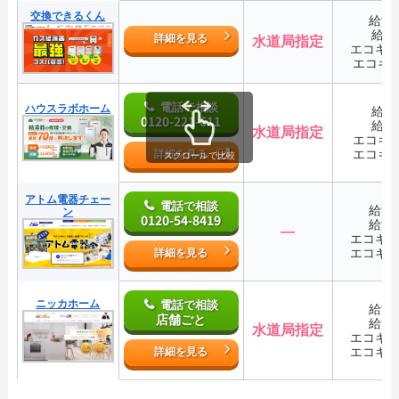
交換できるくん
給湯
給湯
詳細を見る
水道局指定
エコキ
エコキ
電話で相談
ハウスラボホーム
給湯
0120-221-611
給湯
水道局指定
エコキ
エコキ
詳細を見る
スクロールで比較
アトム電器チェー
電話で相談
給湯
ン
0120-54-8419
給湯
―
エコキ
エコキ
詳細を見る
ニッカホーム
電話で相談
給湯
店舗ごと
給湯
水道局指定
エコキ
エコキ
詳細を見る