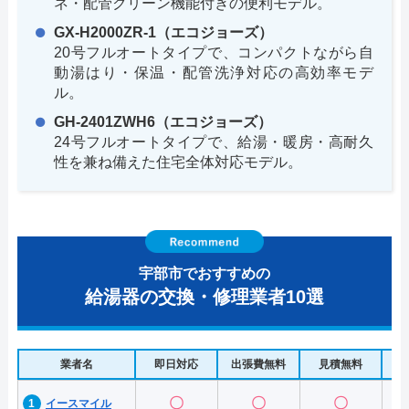
ネ・配管クリーン機能付きの便利モデル。
GX-H2000ZR-1（エコジョーズ）
20号フルオートタイプで、コンパクトながら自
動湯はり・保温・配管洗浄対応の高効率モデ
ル。
GH-2401ZWH6（エコジョーズ）
24号フルオートタイプで、給湯・暖房・高耐久
性を兼ね備えた住宅全体対応モデル。
宇部市でおすすめの
給湯器の交換・修理業者10選
業者名
即日対応
出張費無料
見積無料
水
〇
〇
〇
イースマイル