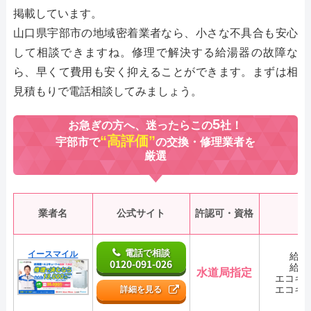
掲載しています。
山口県宇部市の地域密着業者なら、小さな不具合も安心
して相談できますね。修理で解決する給湯器の故障な
ら、早くて費用も安く抑えることができます。まずは相
見積もりで電話相談してみましょう。
5
お急ぎの方へ、迷ったらこの
社！
“高評価”
宇部市で
の交換・修理業者を
厳選
業者名
公式サイト
許認可・資格
電話で相談
イースマイル
給湯
0120-091-026
給湯
水道局指定
エコキ
エコキ
詳細を見る