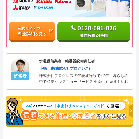
0120-091-026
公式サイトで
料金詳細
を見る
受付時間 24時間
水道設備業者 給湯器設備責任者
小嶋 豊(株式会社プログレス)
監修者
株式会社プログレスの代表取締役で22年 暮らしの
中で必要なレスキューサービスを提供する株式会社
続きを読む
プログレスにて給湯器設備を担当。水回り業務に15
年従事し、累計500件の給湯器関連のトラブルを解
決。多くのお客様に信頼される「給湯器」のスペシ
ャリスト。