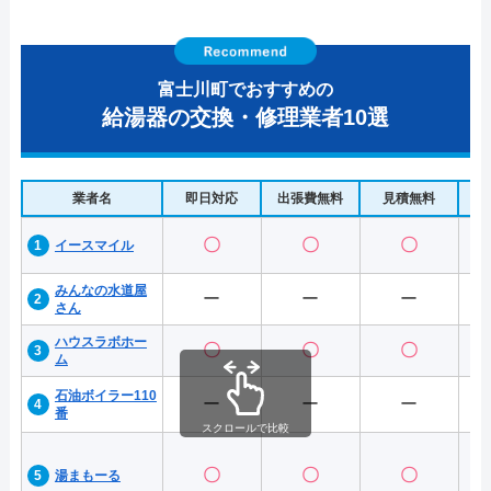
富士川町でおすすめの
給湯器の交換・修理業者10選
業者名
即日対応
出張費無料
見積無料
水
〇
〇
〇
イースマイル
みんなの水道屋
ー
ー
ー
さん
ハウスラボホー
〇
〇
〇
ム
石油ボイラー110
ー
ー
ー
番
スクロールで比較
〇
〇
〇
湯まもーる