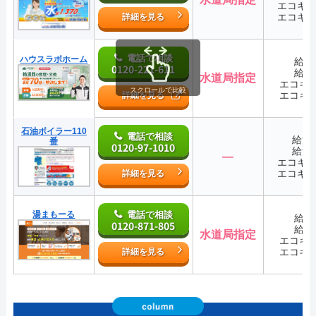
エコキ
エコキ
詳細を見る
電話で相談
ハウスラボホーム
給湯
0120-221-611
給湯
水道局指定
エコキ
スクロールで比較
エコキ
詳細を見る
石油ボイラー110
電話で相談
給湯
番
0120-97-1010
給湯
―
エコキ
エコキ
詳細を見る
湯まもーる
電話で相談
給湯
0120-871-805
給湯
水道局指定
エコキ
エコキ
詳細を見る