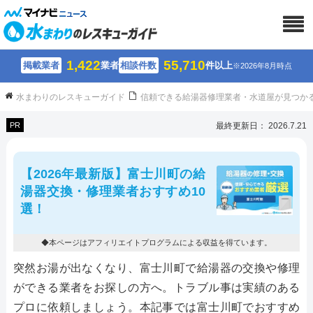
1,422
55,710
掲載業者
業者
相談件数
件以上
※2026年8月時点
水まわりのレスキューガイド
信頼できる給湯器修理業者・水道屋が見つか
PR
最終更新日： 2026.7.21
【2026年最新版】富士川町の給
湯器交換・修理業者おすすめ10
選！
◆本ページはアフィリエイトプログラムによる収益を得ています。
突然お湯が出なくなり、富士川町で給湯器の交換や修理
ができる業者をお探しの方へ。トラブル事は実績のある
プロに依頼しましょう。本記事では富士川町でおすすめ