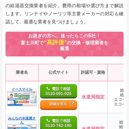
の給湯器交換業者を紹介。費用の相場や選び方まで解説
します。リンナイやノーリツ等主要メーカーの対応も確
認して、最適な業者を見つけましょう。
5
お急ぎの方へ、迷ったらこの
社！
“高評価”
富士川町で
の交換・修理業者を
厳選
業者名
公式サイト
許認可・資格
電話で相談
イースマイル
給湯
0120-091-026
給湯
水道局指定
エコキ
エコキ
詳細を見る
みんなの水道屋さ
電話で相談
給湯
ん
0120-742-190
給湯
水道局指定