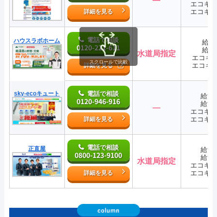
エコキ
エコキ
詳細を見る
電話で相談
ハウスラボホーム
給湯
0120-221-611
給湯
水道局指定
エコキ
スクロールで比較
エコキ
詳細を見る
sky-ecoキュート
電話で相談
給湯
0120-946-916
給湯
―
エコキ
エコキ
詳細を見る
電話で相談
正直屋
給湯
0800-123-9100
給湯
水道局指定
エコキ
エコキ
詳細を見る