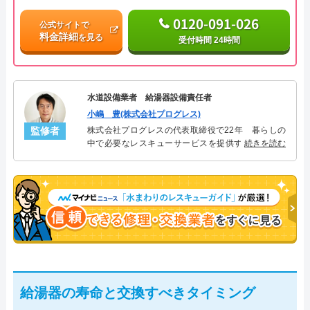
0120-091-026
公式サイトで
料金詳細
を見る
受付時間 24時間
水道設備業者 給湯器設備責任者
小嶋 豊(株式会社プログレス)
監修者
株式会社プログレスの代表取締役で22年 暮らしの
中で必要なレスキューサービスを提供する株式会社
続きを読む
プログレスにて給湯器設備を担当。水回り業務に15
年従事し、累計500件の給湯器関連のトラブルを解
決。多くのお客様に信頼される「給湯器」のスペシ
ャリスト。
給湯器の寿命と交換すべきタイミング