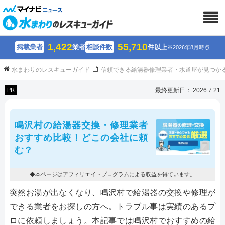
1,422
55,710
掲載業者
業者
相談件数
件以上
※2026年8月時点
水まわりのレスキューガイド
信頼できる給湯器修理業者・水道屋が見つか
PR
最終更新日： 2026.7.21
鳴沢村の給湯器交換・修理業者
おすすめ比較！どこの会社に頼
む？
◆本ページはアフィリエイトプログラムによる収益を得ています。
突然お湯が出なくなり、鳴沢村で給湯器の交換や修理が
できる業者をお探しの方へ。トラブル事は実績のあるプ
ロに依頼しましょう。本記事では鳴沢村でおすすめの給