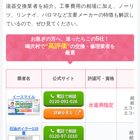
湯器交換業者を紹介。工事費用の相場に加え、ノーリ
ツ、リンナイ、パロマなど主要メーカーの特徴も解説し
ているので、ぜひ見てください。
5
お急ぎの方へ、迷ったらこの
社！
“高評価”
鳴沢村で
の交換・修理業者を
厳選
業者名
公式サイト
許認可・資格
電話で相談
イースマイル
給湯
0120-091-026
給湯
水道局指定
エコキ
エコキ
詳細を見る
石油ボイラー110
電話で相談
給湯
番
0120-97-1010
給湯
―