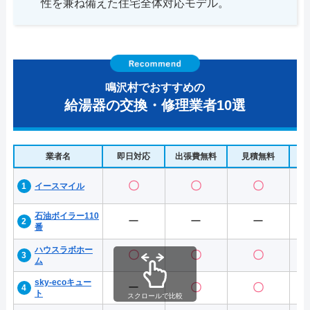
性を兼ね備えた住宅全体対応モデル。
鳴沢村でおすすめの
給湯器の交換・修理業者10選
業者名
即日対応
出張費無料
見積無料
水
〇
〇
〇
イースマイル
石油ボイラー110
ー
ー
ー
番
ハウスラボホー
〇
〇
〇
ム
sky-ecoキュー
ー
〇
〇
ト
スクロールで比較