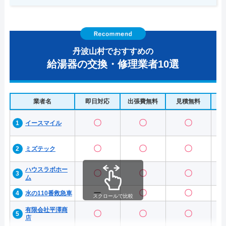
丹波山村でおすすめの
給湯器の交換・修理業者10選
業者名
即日対応
出張費無料
見積無料
水
〇
〇
〇
イースマイル
〇
〇
〇
ミズテック
ハウスラボホー
〇
〇
〇
ム
ー
〇
〇
水の110番救急車
スクロールで比較
有限会社平澤商
〇
〇
〇
店