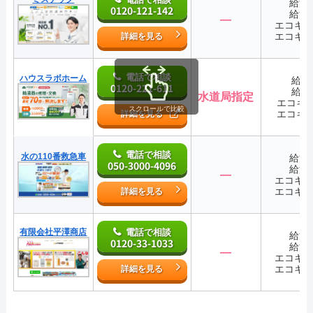
給湯
0120-121-142
給湯
―
エコキ
エコキ
詳細を見る
電話で相談
ハウスラボホーム
給湯
0120-221-611
給湯
水道局指定
エコキ
スクロールで比較
エコキ
詳細を見る
電話で相談
水の110番救急車
給湯
050-3000-4096
給湯
―
エコキ
エコキ
詳細を見る
有限会社平澤商店
電話で相談
給湯
0120-33-1033
給湯
―
エコキ
エコキ
詳細を見る