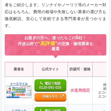
者をご紹介します。リンナイやノーリツ等のメーカー対
応はもちろん、費用の相場や失敗しない業者の選び方も
徹底解説。安心して依頼できる専門業者が見つかりま
す。
5
お急ぎの方へ、迷ったらこの
社！
“高評価”
丹波山村で
の交換・修理業者を
厳選
業者名
公式サイト
許認可・資格
電話で相談
イースマイル
給湯
0120-091-026
給湯
水道局指定
エコキ
エコキ
詳細を見る
ミズテック
電話で相談