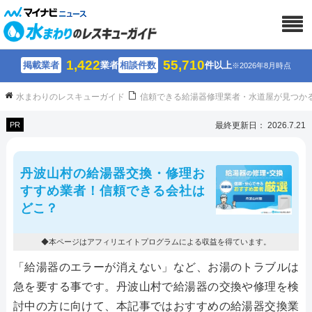
1,422
55,710
掲載業者
業者
相談件数
件以上
※2026年8月時点
水まわりのレスキューガイド
信頼できる給湯器修理業者・水道屋が見つか
PR
最終更新日： 2026.7.21
丹波山村の給湯器交換・修理お
すすめ業者！信頼できる会社は
どこ？
◆本ページはアフィリエイトプログラムによる収益を得ています。
「給湯器のエラーが消えない」など、お湯のトラブルは
急を要する事です。丹波山村で給湯器の交換や修理を検
討中の方に向けて、本記事ではおすすめの給湯器交換業