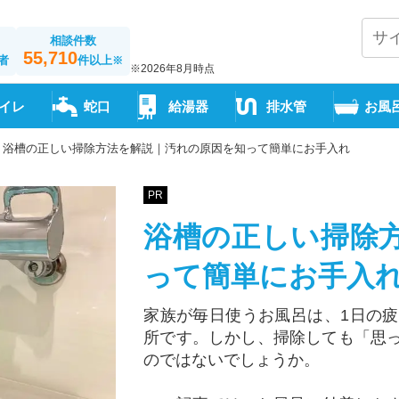
相談件数
55,710
者
件以上
※
※2026年8月時点
イレ
蛇口
給湯器
排水管
お風
浴槽の正しい掃除方法を解説｜汚れの原因を知って簡単にお手入れ
PR
浴槽の正しい掃除
って簡単にお手入
家族が毎日使うお風呂は、1日の
所です。しかし、掃除しても「思
のではないでしょうか。