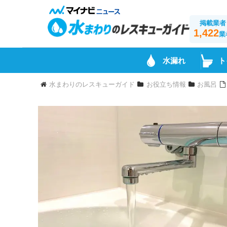
掲載業者
1,422
業
水漏れ
ト
水まわりのレスキューガイド
お役立ち情報
お風呂