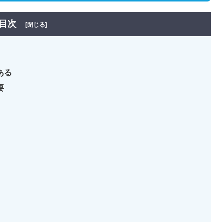
目次
[閉じる]
ある
要