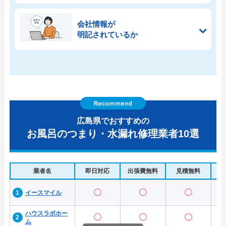
会社情報が
明記されているか
広島県でおすすめの
お風呂のつまり・水漏れ修理業者10選
業者名
即日対応
出張費無料
見積無料
水
〇
〇
〇
イースマイル
ハウスラボホー
〇
〇
〇
ム