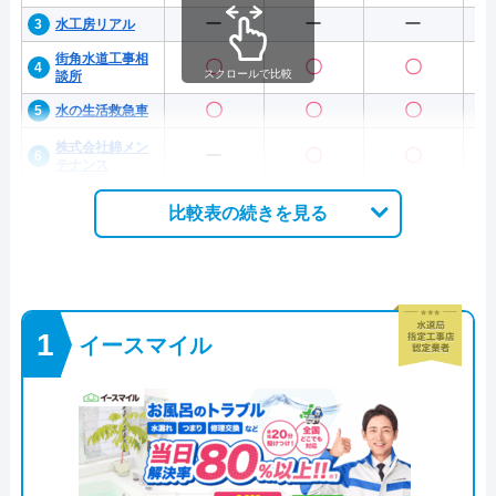
ー
ー
ー
水工房リアル
街角水道工事相
〇
〇
〇
スクロールで比較
談所
〇
〇
〇
水の生活救急車
株式会社錦メン
ー
〇
〇
テナンス
比較表の続きを見る
イースマイル