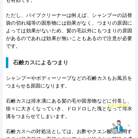
も有効です。
ただし、パイプクリーナーは例えば、シャンプーの詰替
袋の切れ端等の固形物には効果がなく、つまりの原因に
よっては効果がないため、髪の毛以外にもつまりの原因
があるのであれば効果が無いこともあるので注意が必要
です。
石鹸カスによるつまり
シャンプーやボディーソープなどの石鹸カスもお風呂を
つまらせる原因になります。
石鹸カスは排水溝にある髪の毛や固形物などに付着し、
チャット診断で
最適な業者を
徐々に大きくなっていき、ドロドロした塊となって排水
ご提案
溝をつまらせてしまいます。
×
石鹸カスへの対処法としては、お酢やクエン酸を利用す