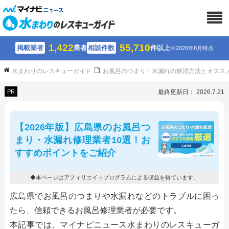
1,422
55,710
掲載業者
業者
相談件数
件以上
※2026年8月時点
水まわりのレスキューガイド
お風呂のつまり・水漏れの解消方法とオスス
PR
最終更新日： 2026.7.21
【2026年版】広島県のお風呂つ
まり・水漏れ修理業者10選！お
すすめポイントをご紹介
◆本ページはアフィリエイトプログラムによる収益を得ています。
広島県でお風呂のつまりや水漏れなどのトラブルに困っ
たら、信頼できるお風呂修理業者が必要です。
本記事では、マイナビニュース水まわりのレスキューガ