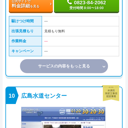
公式サイトで
0823-84-2062
料金詳細
を見る
受付時間 8:00〜18:00
駆けつけ時間
―
出張見積もり
見積もり無料
作業料金
―
キャンペーン
―
サービスの内容をもっと見る
広島水道センター