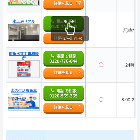
詳細を見る
電話で相談
水工房リアル
0120-74-4132
ー
記載な
詳細を見る
スクロールで比較
街角水道工事相談
電話で相談
所
0120-776-044
〇
24時間
詳細を見る
水の生活救急車
電話で相談
0120-569-365
〇
8:00-22:
詳細を見る