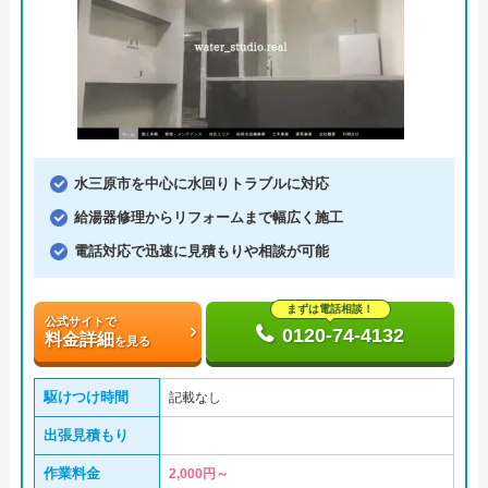
水三原市を中心に水回りトラブルに対応
給湯器修理からリフォームまで幅広く施工
電話対応で迅速に見積もりや相談が可能
まずは電話相談！
公式サイトで
0120-74-4132
料金詳細
を見る
駆けつけ時間
記載なし
出張見積もり
作業料金
2,000円～